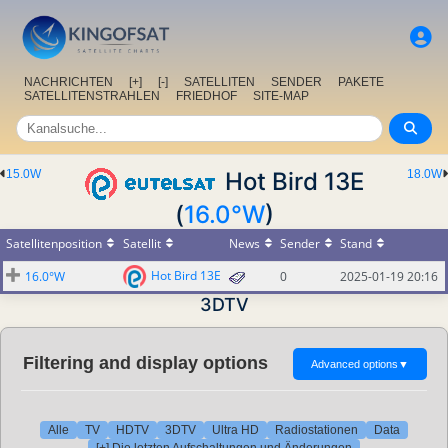
NACHRICHTEN
[+]
[-]
SATELLITEN
SENDER
PAKETE
SATELLITENSTRAHLEN
FRIEDHOF
SITE-MAP
15.0W
Hot Bird 13E
18.0W
(
16.0°W
)
Satellitenposition
Satellit
News
Sender
Stand
Hot Bird 13E
16.0°W
0
2025-01-19 20:16
3DTV
Filtering and display options
Advanced options
▼
Alle
TV
HDTV
3DTV
Ultra HD
Radiostationen
Data
[+] Die letzten Aufschaltungen und Änderungen