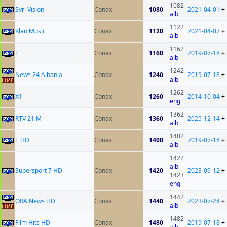
1082
Syri Vision
Conax
1080
2021-04-01
+
alb
1122
Klan Music
Conax
1120
2021-04-07
+
alb
1162
T
Conax
1160
2019-07-18
+
alb
1242
News 24 Albania
Conax
1240
2019-07-18
+
alb
1262
X1
Conax
1260
2014-10-04
+
eng
1362
RTV 21 M
Conax
1360
2025-12-14
+
alb
1402
T HD
Conax
1400
2019-07-18
+
alb
1422
alb
Supersport 7 HD
Conax
1420
2023-09-12
+
1423
eng
1442
ORA News HD
Conax
1440
2023-07-24
+
alb
1482
Film Hits HD
Conax
1480
2019-07-18
+