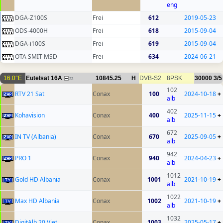
eng
DGA-Z100S
Frei
612
2019-05-23
ODS-4000H
Frei
618
2015-09-04
DGA-i100S
Frei
619
2015-09-04
OTA SMIT MSD
Frei
634
2024-06-21
16.0°E
Eutelsat 16A
10845.25
H
DVB-S2
8PSK
30000
3/5
23
102
RTV 21 Sat
Conax
100
2024-10-18
+
alb
402
Kohavision
Conax
400
2025-11-15
+
alb
672
IN TV (Albania)
Conax
670
2025-09-05
+
alb
942
PRO 1
Conax
940
2024-04-23
+
alb
1012
Gold HD Albania
Conax
1001
2021-10-19
+
alb
1022
Max HD Albania
Conax
1002
2021-10-19
+
alb
1032
DigitAlb 20 Vjet
Conax
1003
2025-05-17
+