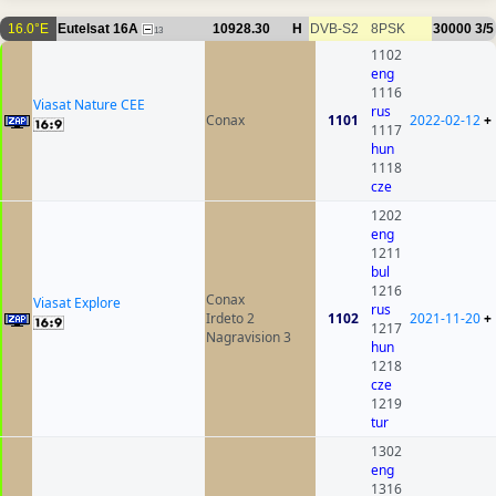
16.0°E
Eutelsat 16A
10928.30
H
DVB-S2
8PSK
30000
3/5
13
1102
eng
1116
Viasat Nature CEE
rus
Conax
1101
2022-02-12
+
1117
hun
1118
cze
1202
eng
1211
bul
1216
Conax
Viasat Explore
rus
Irdeto 2
1102
2021-11-20
+
1217
Nagravision 3
hun
1218
cze
1219
tur
1302
eng
1316