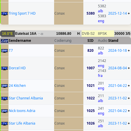
5382
alb
Tring Sport 7 HD
Conax
5380
2025-12-14
+
5383
eng
16.0°E
Eutelsat 16A
10886.80
H
DVB-S2
8PSK
30000
3/5
23
Sendername
Codierung
SID
Audio
Stand
822
T7
Conax
820
2024-10-18
+
alb
2142
eng
Dorcel HD
Conax
1007
2024-08-04
+
2143
fra
201
24 Kitchen
Conax
1021
2021-04-22
+
eng
211
Star Channel Albania
Conax
1022
2023-11-02
+
alb
241
Nick toons Adria
Conax
1025
2021-04-22
+
eng
251
Star Life Albania
Conax
1026
2023-11-02
+
alb