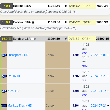
16.0°E
Eutelsat 16A
11081.60
H
DVB-S2
8PSK
7500
3/4
Occasional Feeds, data or inactive frequency
(2026-03-18)
16.0°E
Eutelsat 16A
11089.30
H
DVB-S2
QPSK
3000
3/4
Occasional Feeds, data or inactive frequency
(2025-10-26)
16.0°E
Eutelsat 16A
11094.50
V
DVB-S2
QPSK
27500
4/5
29
1102
aac
cze
Eurosport 2 HD
Conax
1201
2022-02-01
+
1103
aac
eng
1202
TV Lux HD
Conax
1202
aac
2024-07-25
+
slk
1302
Nova HD
Conax
1203
aac
2021-04-15
+
cze
1402
Markiza Klasik HD
Conax
1204
aac
2024-07-21
+
slk