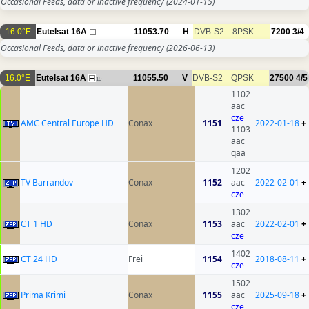
Occasional Feeds, data or inactive frequency
(2024-01-15)
16.0°E
Eutelsat 16A
11053.70
H
DVB-S2
8PSK
7200
3/4
Occasional Feeds, data or inactive frequency
(2026-06-13)
16.0°E
Eutelsat 16A
11055.50
V
DVB-S2
QPSK
27500
4/5
19
1102
aac
cze
AMC Central Europe HD
Conax
1151
2022-01-18
+
1103
aac
qaa
1202
TV Barrandov
Conax
1152
aac
2022-02-01
+
cze
1302
CT 1 HD
Conax
1153
aac
2022-02-01
+
cze
1402
CT 24 HD
Frei
1154
2018-08-11
+
cze
1502
Prima Krimi
Conax
1155
aac
2025-09-18
+
cze