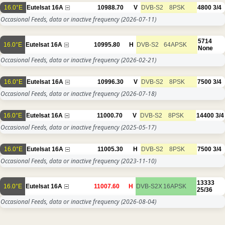
16.0°E
Eutelsat 16A
10988.70
V
DVB-S2
8PSK
4800
3/4
Occasional Feeds, data or inactive frequency
(2026-07-11)
5714
16.0°E
Eutelsat 16A
10995.80
H
DVB-S2
64APSK
None
Occasional Feeds, data or inactive frequency
(2026-02-21)
16.0°E
Eutelsat 16A
10996.30
V
DVB-S2
8PSK
7500
3/4
Occasional Feeds, data or inactive frequency
(2026-07-18)
16.0°E
Eutelsat 16A
11000.70
V
DVB-S2
8PSK
14400
3/4
Occasional Feeds, data or inactive frequency
(2025-05-17)
16.0°E
Eutelsat 16A
11005.30
H
DVB-S2
8PSK
7500
3/4
Occasional Feeds, data or inactive frequency
(2023-11-10)
13333
16.0°E
Eutelsat 16A
11007.60
H
DVB-S2X
16APSK
25/36
Occasional Feeds, data or inactive frequency
(2026-08-04)