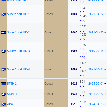
alb
1042
alb
SuperSport HD-1
Conax
1004
2021-04-22
+
1043
eng
1052
alb
SuperSport HD-2
Conax
1005
2021-04-22
+
1053
eng
1062
alb
SuperSport HD-3
Conax
1006
2019-07-18
+
1063
eng
2162
alb
SuperSport HD-4
Conax
1007
2021-04-22
+
2163
eng
301
RTSH 2
Conax
1021
2024-09-01
+
alb
341
Scan TV
Conax
1023
2021-04-22
+
alb
1512
Arta
Conax
1510
2024-04-23
+
alb