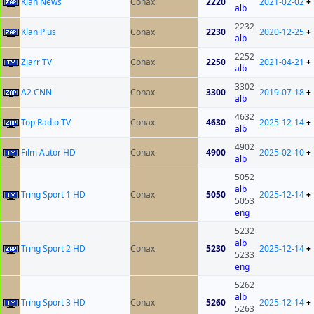
Klan News
Conax
2220
2021-02-02
+
alb
2232
Klan Plus
Conax
2230
2020-12-25
+
alb
2252
Zjarr TV
Conax
2250
2021-04-21
+
alb
3302
A2 CNN
Conax
3300
2019-07-18
+
alb
4632
Top Radio TV
Conax
4630
2025-12-14
+
alb
4902
Film Autor HD
Conax
4900
2025-02-10
+
alb
5052
alb
Tring Sport 1 HD
Conax
5050
2025-12-14
+
5053
eng
5232
alb
Tring Sport 2 HD
Conax
5230
2025-12-14
+
5233
eng
5262
alb
Tring Sport 3 HD
Conax
5260
2025-12-14
+
5263