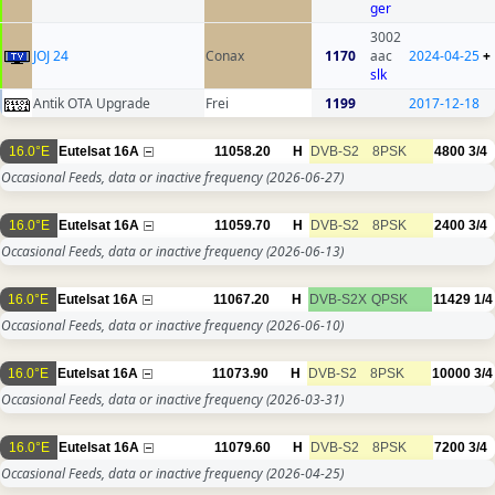
ger
3002
JOJ 24
Conax
1170
aac
2024-04-25
+
slk
Antik OTA Upgrade
Frei
1199
2017-12-18
16.0°E
Eutelsat 16A
11058.20
H
DVB-S2
8PSK
4800
3/4
Occasional Feeds, data or inactive frequency
(2026-06-27)
16.0°E
Eutelsat 16A
11059.70
H
DVB-S2
8PSK
2400
3/4
Occasional Feeds, data or inactive frequency
(2026-06-13)
16.0°E
Eutelsat 16A
11067.20
H
DVB-S2X
QPSK
11429
1/4
Occasional Feeds, data or inactive frequency
(2026-06-10)
16.0°E
Eutelsat 16A
11073.90
H
DVB-S2
8PSK
10000
3/4
Occasional Feeds, data or inactive frequency
(2026-03-31)
16.0°E
Eutelsat 16A
11079.60
H
DVB-S2
8PSK
7200
3/4
Occasional Feeds, data or inactive frequency
(2026-04-25)