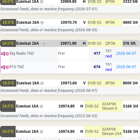
16.0°E
Eutelsat 16A
10969.80
H
DVB-S2
8PSK
3333
5/6
Occasional Feeds, data or inactive frequency
(2026-07-01)
16.0°E
Eutelsat 16A
10970.70
V
DVB-S2
8PSK
4800
3/4
Occasional Feeds, data or inactive frequency
(2026-08-05)
16.0°E
Eutelsat 16A
10971.90
H
DVB-S2
QPSK
376
3/5
2
161
Sky Radio TNZ
Frei
417
2026-06-07
ned
161
R10 TNZ
Frei
674
2026-06-07
ned
16.0°E
Eutelsat 16A
10973.60
V
DVB-S2
8PSK
9600
3/4
Occasional Feeds, data or inactive frequency
(2026-06-07)
32APSK
16.0°E
Eutelsat 16A
10974.80
H
DVB-S2
5166
3/4
Stream 0
Occasional Feeds, data or inactive frequency
(2023-06-03)
32APSK
16.0°E
Eutelsat 16A
10974.80
H
DVB-S2
5166
3/4
Stream 254