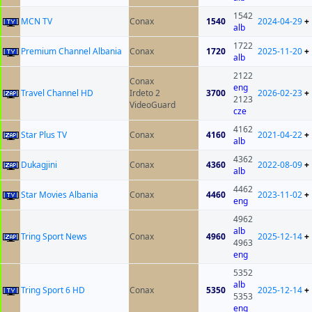
1542
MCN TV
Conax
1540
2024-04-29
+
alb
1722
Premium Channel Albania
Conax
1720
2025-11-20
+
alb
2122
Conax
eng
Travel Channel HD
Irdeto 2
3700
2026-02-23
+
2123
VideoGuard
cze
4162
Star Plus TV
Conax
4160
2021-04-22
+
alb
4362
Dukagjini
Conax
4360
2022-08-09
+
alb
4462
Star Movies Albania
Conax
4460
2023-11-02
+
eng
4962
alb
Tring Sport News
Conax
4960
2025-12-14
+
4963
eng
5352
alb
Tring Sport 6 HD
Conax
5350
2025-12-14
+
5353
eng