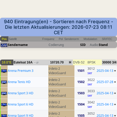
940 Eintragung(en) - Sortieren nach Frequenz -
Die letzten Aktualisierungen: 2026-07-23 08:11
CET
Pos
Satellit
Frequenz
Pol
Sendenorm
Modulation
SR/FEC
Sendername
Codierung
SID
Audio
Stand
16.0°E
Eutelsat 16A
10720.70
H
DVB-S2
8PSK
30000
3/4
27
Irdeto 2
3012
Arena Premium 3
1501
2025-04-13
+
VideoGuard
ser
Irdeto 2
3022
Arena Tenis HD
1502
2025-07-28
+
VideoGuard
ser
Irdeto 2
3033
Arena Sport 3 HD
1503
2025-04-13
+
VideoGuard
ser
Irdeto 2
3042
Arena Sport 6 HD
1504
2025-04-13
+
VideoGuard
ser
Irdeto 2
3052
Arena Sport 9 HD
1505
2025-04-13
+