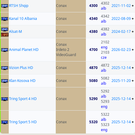
4302
RTSH Shqip
Conax
4300
2021-11-02
+
alb
4342
Kanal 10 Albania
Conax
4340
2022-08-09
+
alb
4382
Alsat-M
Conax
4380
2024-02-17
+
alb
2102
Conax
eng
Animal Planet HD
Irdeto 2
4700
2026-02-23
+
2103
VideoGuard
cze
4872
Vizion Plus HD
Conax
4870
2025-12-14
+
alb
5082
Klan Kosova HD
Conax
5080
2025-11-20
+
alb
5292
alb
Tring Sport 4 HD
Conax
5290
2025-12-14
+
5293
eng
5322
alb
Tring Sport 5 HD
Conax
5320
2025-12-14
+
5323
eng