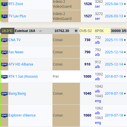
Irdeto 2
3262
RTS Zivot
1526
2025-04-13
+
VideoGuard
ser
Irdeto 2
3272
TV Lav Plus
1527
2026-03-13
+
VideoGuard
ser
16.0°E
Eutelsat 16A
10762.30
H
DVB-S2
8PSK
30000
3/5
27
732
CNA TV
Conax
730
2025-11-19
+
alb
792
Fax News
Conax
790
2025-12-14
+
alb
912
ATV HD Albania
Conax
910
2025-12-14
+
alb
1002
RTK 1 Sat (Kosovo)
Frei
1000
2018-07-16
+
alb
1042
alb
Bang Bang
Conax
1040
2019-07-18
+
1043
eng
1062
alb
Explorer shkence
Conax
1060
2019-07-18
+
1063
eng