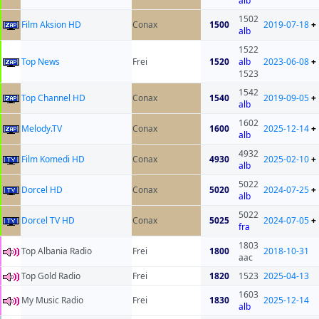
alb
1502
Film Aksion HD
Conax
1500
2019-07-18
+
alb
1522
Top News
Frei
1520
alb
2023-06-08
+
1523
1542
Top Channel HD
Conax
1540
2019-09-05
+
alb
1602
Melody.TV
Conax
1600
2025-12-14
+
alb
4932
Film Komedi HD
Conax
4930
2025-02-10
+
alb
5022
Dorcel HD
Conax
5020
2024-07-25
+
alb
5022
Dorcel TV HD
Conax
5025
2024-07-05
+
fra
1803
Top Albania Radio
Frei
1800
2018-10-31
aac
Top Gold Radio
Frei
1820
1523
2025-04-13
1603
My Music Radio
Frei
1830
2025-12-14
alb