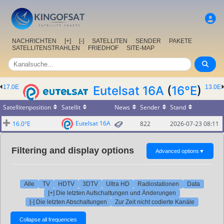
NACHRICHTEN
[+]
[-]
SATELLITEN
SENDER
PAKETE
SATELLITENSTRAHLEN
FRIEDHOF
SITE-MAP
17.0E
Eutelsat 16A
(
16°E
)
13.0E
Satellitenposition
Satellit
News
Sender
Stand
Eutelsat 16A
16.0°E
822
2026-07-23 08:11
Filtering and display options
Advanced options
▼
Alle
TV
HDTV
3DTV
Ultra HD
Radiostationen
Data
[+] Die letzten Aufschaltungen und Änderungen
[-] Die letzten Abschaltungen
Zur Zeit nicht codierte Kanäle