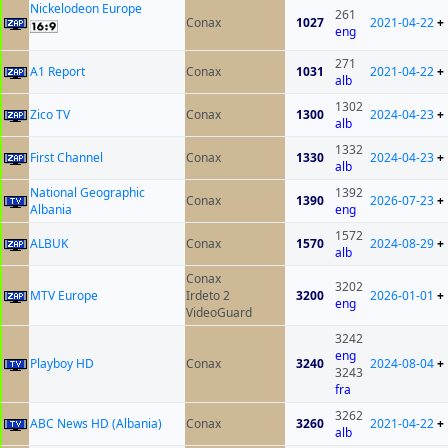
Nickelodeon Europe
261
Conax
1027
2021-04-22
+
eng
271
A1 Report
Conax
1031
2021-04-22
+
alb
1302
Zico TV
Conax
1300
2024-04-23
+
alb
1332
First Channel
Conax
1330
2024-04-23
+
alb
National Geographic
1392
Conax
1390
2026-07-23
+
Albania
eng
1572
ALBUK
Conax
1570
2024-08-29
+
alb
Conax
3202
MTV Europe
Irdeto 2
3200
2026-01-01
+
eng
VideoGuard
3242
eng
Playboy HD
Conax
3240
2024-08-04
+
3243
fra
3262
ABC News HD (Albania)
Conax
3260
2021-04-22
+
alb