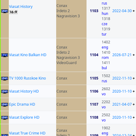
rus
Conax
Viasat History
1317
Irdeto 2
1103
2022-04-30
+
hun
Nagravision 3
1318
cze
1319
tur
1402
Conax
eng
Irdeto 2
1410
Viasat Kino Balkan HD
1104
2026-07-21
+
Nagravision 3
rom
VideoGuard
1411
bul
1502
TV 1000 Russkoe Kino
Conax
1105
2022-11-10
+
rus
2602
Viasat History HD
Conax
1106
2020-11-10
+
vo
2202
Epic Drama HD
Conax
1107
2021-04-07
+
vo
2502
Viasat Explore HD
Conax
1108
2020-11-10
+
vo
1902
Conax
Viasat True Crime HD
eng
Irdeto 2
1109
2024-12-24
+