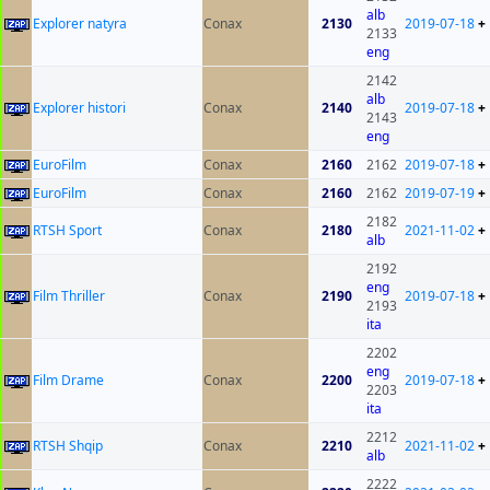
alb
Explorer natyra
Conax
2130
2019-07-18
+
2133
eng
2142
alb
Explorer histori
Conax
2140
2019-07-18
+
2143
eng
EuroFilm
Conax
2160
2162
2019-07-18
+
EuroFilm
Conax
2160
2162
2019-07-19
+
2182
RTSH Sport
Conax
2180
2021-11-02
+
alb
2192
eng
Film Thriller
Conax
2190
2019-07-18
+
2193
ita
2202
eng
Film Drame
Conax
2200
2019-07-18
+
2203
ita
2212
RTSH Shqip
Conax
2210
2021-11-02
+
alb
2222