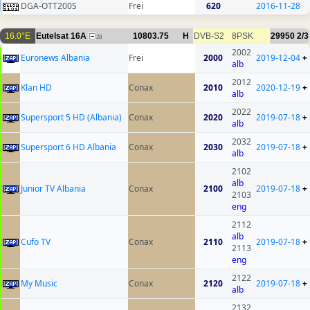
DGA-OTT200S
Frei
620
2016-11-28
16.0°E
Eutelsat 16A
10803.75
H
DVB-S2
8PSK
29950
2/3
28
2002
Euronews Albania
Frei
2000
2019-12-04
+
alb
2012
Klan HD
Conax
2010
2020-12-19
+
alb
2022
Supersport 5 HD (Albania)
Conax
2020
2019-07-18
+
alb
2032
Supersport 6 HD Albania
Conax
2030
2019-07-18
+
alb
2102
alb
Junior TV Albania
Conax
2100
2019-07-18
+
2103
eng
2112
alb
Cufo TV
Conax
2110
2019-07-18
+
2113
eng
2122
My Music
Conax
2120
2019-07-18
+
alb
2132