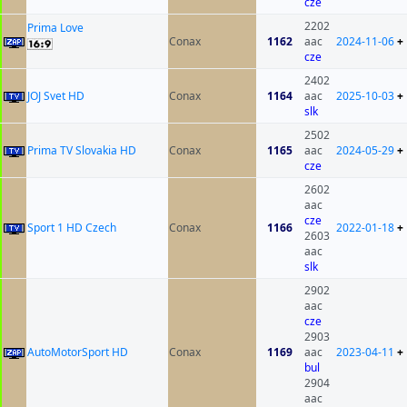
cze
2202
Prima Love
Conax
1162
aac
2024-11-06
+
cze
2402
JOJ Svet HD
Conax
1164
aac
2025-10-03
+
slk
2502
Prima TV Slovakia HD
Conax
1165
aac
2024-05-29
+
cze
2602
aac
cze
Sport 1 HD Czech
Conax
1166
2022-01-18
+
2603
aac
slk
2902
aac
cze
2903
AutoMotorSport HD
Conax
1169
aac
2023-04-11
+
bul
2904
aac