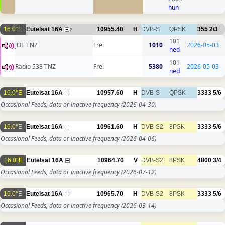
hun
16.0°E
Eutelsat 16A
10955.40
H
DVB-S
QPSK
355
2/3
2
101
JOE TNZ
Frei
1010
2026-05-03
ned
101
Radio 538 TNZ
Frei
5380
2026-05-03
ned
16.0°E
Eutelsat 16A
10957.60
H
DVB-S
QPSK
3333
5/6
Occasional Feeds, data or inactive frequency
(2026-04-30)
16.0°E
Eutelsat 16A
10961.60
H
DVB-S2
8PSK
3333
5/6
Occasional Feeds, data or inactive frequency
(2026-04-06)
16.0°E
Eutelsat 16A
10964.70
V
DVB-S2
8PSK
4800
3/4
Occasional Feeds, data or inactive frequency
(2026-07-12)
16.0°E
Eutelsat 16A
10965.70
H
DVB-S2
8PSK
3333
5/6
Occasional Feeds, data or inactive frequency
(2026-03-14)