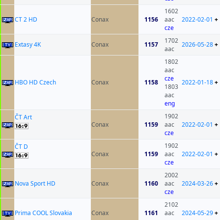
1602
CT 2 HD
Conax
1156
aac
2022-02-01
+
cze
1702
Extasy 4K
Conax
1157
2026-05-28
+
aac
1802
aac
cze
HBO HD Czech
Conax
1158
2022-01-18
+
1803
aac
eng
1902
ČT Art
Conax
1159
aac
2022-02-01
+
cze
1902
ČT D
Conax
1159
aac
2022-02-01
+
cze
2002
Nova Sport HD
Conax
1160
aac
2024-03-26
+
cze
2102
Prima COOL Slovakia
Conax
1161
aac
2024-05-29
+