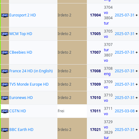
3704
vo
Eurosport 2 HD
Irdeto 2
17004
2025-07-31
+
3804
tur
3705
MCM Top HD
Irdeto 2
17005
2025-07-31
+
vo
3707
tur
CBeebies HD
Irdeto 2
17007
2025-07-31
+
3807
vo
3708
France 24 HD (in English)
Irdeto 2
17008
2025-07-31
+
eng
3709
TV5 Monde Europe HD
Irdeto 2
17009
2025-07-31
+
vo
3710
Euronews HD
Irdeto 2
17010
2025-07-31
+
vo
3711
CGTN HD
Frei
17011
2025-03-08
+
vo
3729
vo
BBC Earth HD
Irdeto 2
17021
2025-07-31
+
3829
tur