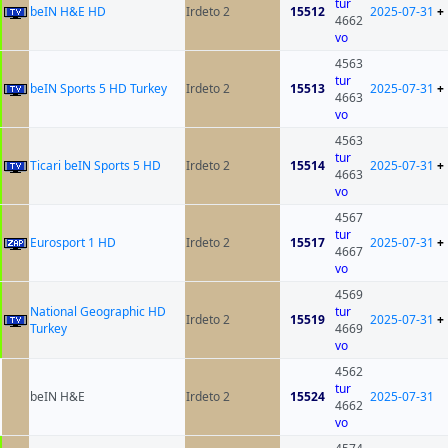
tur
beIN H&E HD
Irdeto 2
15512
2025-07-31
+
4662
vo
4563
tur
beIN Sports 5 HD Turkey
Irdeto 2
15513
2025-07-31
+
4663
vo
4563
tur
Ticari beIN Sports 5 HD
Irdeto 2
15514
2025-07-31
+
4663
vo
4567
tur
Eurosport 1 HD
Irdeto 2
15517
2025-07-31
+
4667
vo
4569
National Geographic HD
tur
Irdeto 2
15519
2025-07-31
+
Turkey
4669
vo
4562
tur
beIN H&E
Irdeto 2
15524
2025-07-31
4662
vo