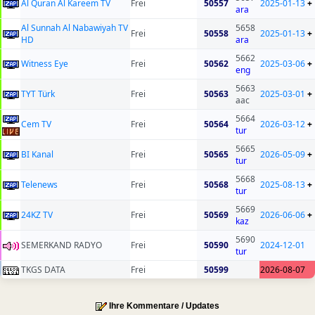
Al Quran Al Kareem TV
Frei
50557
2025-01-13
+
ara
Al Sunnah Al Nabawiyah TV
5658
Frei
50558
2025-01-13
+
HD
ara
5662
Witness Eye
Frei
50562
2025-03-06
+
eng
5663
TYT Türk
Frei
50563
2025-03-01
+
aac
5664
Cem TV
Frei
50564
2026-03-12
+
tur
5665
BI Kanal
Frei
50565
2026-05-09
+
tur
5668
Telenews
Frei
50568
2025-08-13
+
tur
5669
24KZ TV
Frei
50569
2026-06-06
+
kaz
5690
SEMERKAND RADYO
Frei
50590
2024-12-01
tur
TKGS DATA
Frei
50599
2026-08-07
Ihre Kommentare / Updates