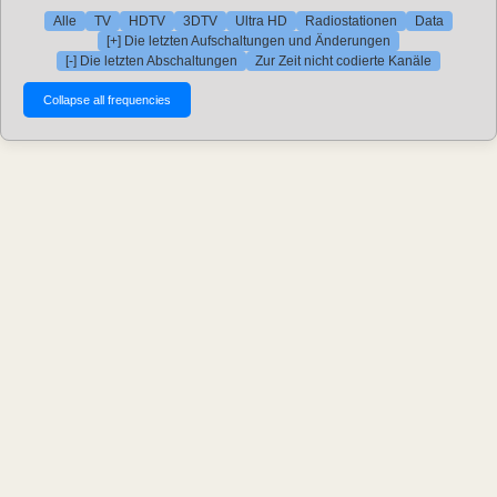
Alle
TV
HDTV
3DTV
Ultra HD
Radiostationen
Data
[+] Die letzten Aufschaltungen und Änderungen
[-] Die letzten Abschaltungen
Zur Zeit nicht codierte Kanäle