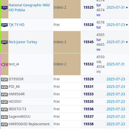
4574
National Geographic Wild
tur
Irdeto 2
15525
2025-07-31
+
HD Polska
4674
vo
4578
TJK TV HD
Frei
15528
2025-07-23
+
tur
4565
tur
Nick Junior Turkey
Irdeto 2
15545
2025-07-31
+
4665
vo
4550
inb
test_i4
Irdeto 2
15532
2025-07-31
4554
inc
DT9505R
Frei
15529
2025-07-23
PID_86
Frei
15531
2025-07-23
HM9504R
Frei
15533
2025-07-23
HD3501
Frei
15535
2025-07-23
IRDETO-T3
Frei
15536
2025-07-23
Sagem4KSSU
Frei
15537
2025-07-23
HM9506HD Replacement
Frei
15538
2025-07-23