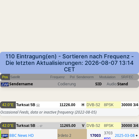
110 Eintragung(en) - Sortieren nach Frequenz -
Die letzten Aktualisierungen: 2026-08-07 13:14
CET
Pos
Satellit
Frequenz
Pol
Sendenorm
Modulation
SR/FEC
Sendername
Codierung
SID
Audio
Stand
42.0°E
Turksat 5B
11226.00
H
DVB-S2
8PSK
30000
3/4
Occasional Feeds, data or inactive frequency
(2022-08-05)
42.0°E
Turksat 5B
11265.00
V
DVB-S2
8PSK
30000
3/4
17
3703
BBC News HD
Irdeto 2
17003
2025-03-08
+
eng