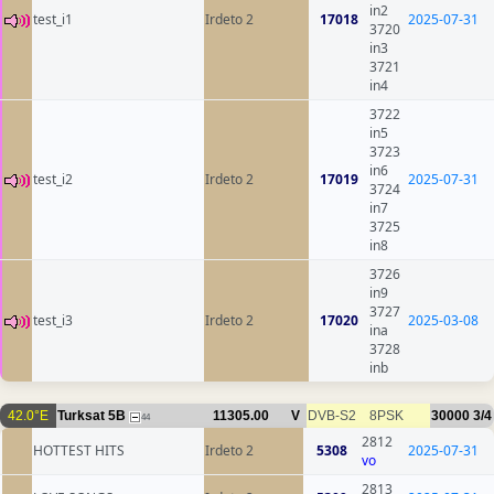
in2
test_i1
Irdeto 2
17018
2025-07-31
3720
in3
3721
in4
3722
in5
3723
in6
test_i2
Irdeto 2
17019
2025-07-31
3724
in7
3725
in8
3726
in9
3727
test_i3
Irdeto 2
17020
2025-03-08
ina
3728
inb
42.0°E
Turksat 5B
11305.00
V
DVB-S2
8PSK
30000
3/4
44
2812
HOTTEST HITS
Irdeto 2
5308
2025-07-31
vo
2813