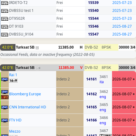
IRDETO-T2
Frei
15539
2025-07-23
DVBSSU test 1
Frei
15540
2025-07-23
DT9502R
Frei
15544
2025-07-23
DT 9103
Frei
15546
2025-08-27
DVBSSU_9104
Frei
15547
2025-08-27
42.0°E
Turksat 5B
11385.00
H
DVB-S2
8PSK
30000
3/4
Occasional Feeds, data or inactive frequency
(2022-08-05)
42.0°E
Turksat 5B
11385.00
V
DVB-S2
8PSK
30000
3/4
8
Rai 1
3461
Irdeto 2
14161
2026-08-07
+
ita
3462
Bloomberg Europe
Irdeto 2
14162
2026-08-07
+
eng
3465
CNN International HD
Irdeto 2
14165
2026-08-07
+
eng
3466
FTV HD
Irdeto 2
14166
2026-08-07
+
eng
3467
Mezzo
Irdeto 2
14167
2026-08-07
+