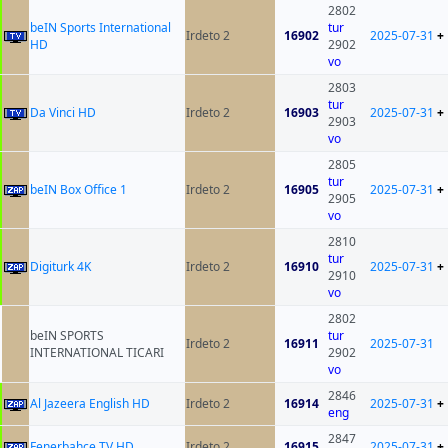
2802
beIN Sports International
tur
Irdeto 2
16902
2025-07-31
+
HD
2902
vo
2803
tur
Da Vinci HD
Irdeto 2
16903
2025-07-31
+
2903
vo
2805
tur
beIN Box Office 1
Irdeto 2
16905
2025-07-31
+
2905
vo
2810
tur
Digiturk 4K
Irdeto 2
16910
2025-07-31
+
2910
vo
2802
beIN SPORTS
tur
Irdeto 2
16911
2025-07-31
INTERNATIONAL TICARI
2902
vo
2846
Al Jazeera English HD
Irdeto 2
16914
2025-07-31
+
eng
2847
Fenerbahçe TV HD
Irdeto 2
16915
2025-07-31
+