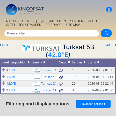
NACHRICHTEN
[+]
[-]
SATELLITEN
SENDER
PAKETE
SATELLITENSTRAHLEN
FRIEDHOF
SITE-MAP
45.0E
Turksat 5B
40.0E
(
42.0°E
)
Satellitenposition
Satellit
News
Sender
Stand
42.0°E
Turksat 3A
155
2026-08-07 01:30
42.0°E
Turksat 5B
108
2026-08-07 13:14
42.0°E
Turksat 6A
20
2026-08-02 22:49
42.0°E
Türksat 4A
385
2026-08-07 01:30
Filtering and display options
Advanced options
▼