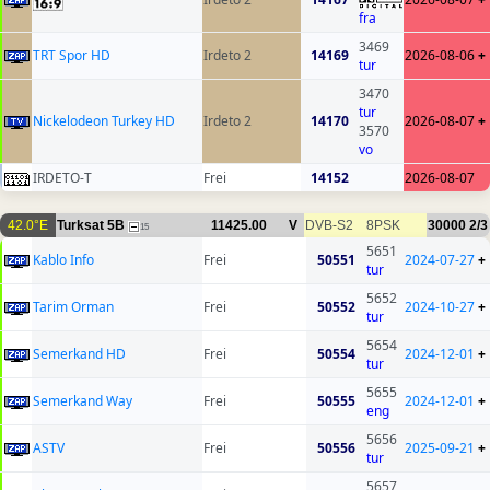
fra
3469
TRT Spor HD
Irdeto 2
14169
2026-08-06
+
tur
3470
tur
Nickelodeon Turkey HD
Irdeto 2
14170
2026-08-07
+
3570
vo
IRDETO-T
Frei
14152
2026-08-07
42.0°E
Turksat 5B
11425.00
V
DVB-S2
8PSK
30000
2/3
15
5651
Kablo Info
Frei
50551
2024-07-27
+
tur
5652
Tarim Orman
Frei
50552
2024-10-27
+
tur
5654
Semerkand HD
Frei
50554
2024-12-01
+
tur
5655
Semerkand Way
Frei
50555
2024-12-01
+
eng
5656
ASTV
Frei
50556
2025-09-21
+
tur
5657