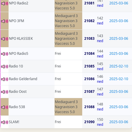
141
NPO Radio2
Nagravision 3
21081
2025-03-06
ned
Viaccess 5.0
Mediaguard 3
142
NPO 3FM
Nagravision 3
21082
2025-03-06
ned
Viaccess 5.0
Mediaguard 3
143
NPO KLASSIEK
Nagravision 3
21083
2025-03-06
ned
Viaccess 5.0
144
NPO Radio5
Frei
21084
2025-03-06
ned
145
Radio 10
Frei
21085
2025-02-10
ned
146
Radio Gelderland
Frei
21086
2025-02-10
ned
147
Radio Oost
Frei
21087
2025-03-06
ned
Mediaguard 3
148
Radio 538
Nagravision 3
21088
2025-03-06
ned
Viaccess 5.0
150
SLAM!
Frei
21090
2025-03-06
ned