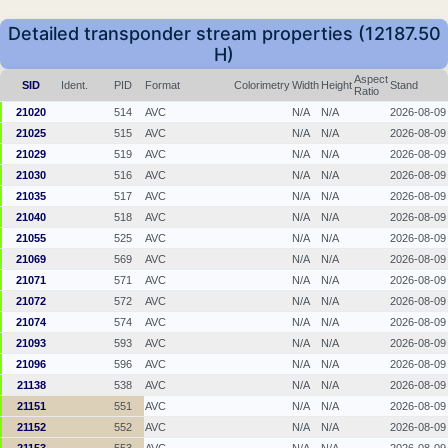
Detailed transponder stream properties (12187.50
H)
Aspect
SID
Ident.
PID
Format
Colorimetry
Width
Height
Stand
Ratio
21020
514
AVC
N/A
N/A
2026-08-09
21025
515
AVC
N/A
N/A
2026-08-09
21029
519
AVC
N/A
N/A
2026-08-09
21030
516
AVC
N/A
N/A
2026-08-09
21035
517
AVC
N/A
N/A
2026-08-09
21040
518
AVC
N/A
N/A
2026-08-09
21055
525
AVC
N/A
N/A
2026-08-09
21069
569
AVC
N/A
N/A
2026-08-09
21071
571
AVC
N/A
N/A
2026-08-09
21072
572
AVC
N/A
N/A
2026-08-09
21074
574
AVC
N/A
N/A
2026-08-09
21093
593
AVC
N/A
N/A
2026-08-09
21096
596
AVC
N/A
N/A
2026-08-09
21138
538
AVC
N/A
N/A
2026-08-09
21151
551
AVC
N/A
N/A
2026-08-09
21152
552
AVC
N/A
N/A
2026-08-09