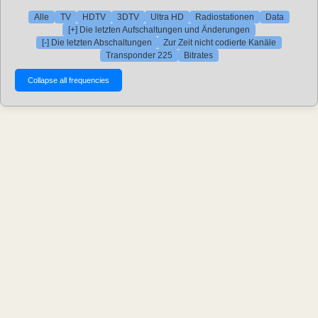
Alle
TV
HDTV
3DTV
Ultra HD
Radiostationen
Data
[+] Die letzten Aufschaltungen und Änderungen
[-] Die letzten Abschaltungen
Zur Zeit nicht codierte Kanäle
Transponder 225
Bitrates