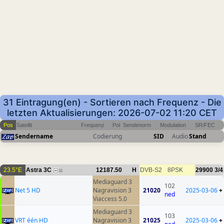
31 Eintragung(en) - Sortieren nach Frequenz - Die
letzten Aktualisierungen: 2026-07-02 11:20 CET
Pos
Satellit
Frequenz
Pol
Sendenorm
Modulation
SR/FEC
Sendername
Codierung
SID
Audio
Stand
23.5°E
Astra 3C
12187.50
H
DVB-S2
8PSK
29900
3/4
31
Mediaguard 3
102
Net 5 HD
Nagravision 3
21020
2025-03-06
+
ned
Viaccess 5.0
Mediaguard 3
103
VRT één HD
Nagravision 3
21025
2025-03-06
+