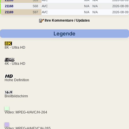
21153
553
AVC
N/A
N/A
2026-08-09
21168
568
AVC
N/A
N/A
2026-08-09
21169
597
AVC
N/A
N/A
2026-08-09
Ihre Kommentare / Updates
Legende
8K - Ultra HD
4K - Ultra HD
Hohe Definition
Breitbildschirm
Video: MPEG-4/AVC/H-264
Video: MPEG-H/HEVC/H-265