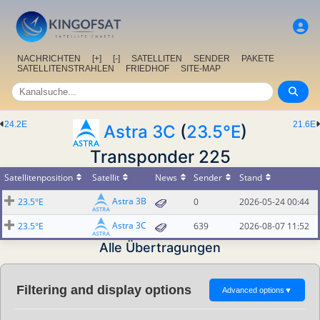
NACHRICHTEN
[+]
[-]
SATELLITEN
SENDER
PAKETE
SATELLITENSTRAHLEN
FRIEDHOF
SITE-MAP
24.2E
21.6E
Astra 3C
(
23.5°E
)
Transponder 225
Satellitenposition
Satellit
News
Sender
Stand
Astra 3B
23.5°E
0
2026-05-24 00:44
Astra 3C
23.5°E
639
2026-08-07 11:52
Alle Übertragungen
Filtering and display options
Advanced options
▼