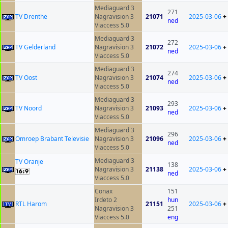
Mediaguard 3
271
TV Drenthe
Nagravision 3
21071
2025-03-06
+
ned
Viaccess 5.0
Mediaguard 3
272
TV Gelderland
Nagravision 3
21072
2025-03-06
+
ned
Viaccess 5.0
Mediaguard 3
274
TV Oost
Nagravision 3
21074
2025-03-06
+
ned
Viaccess 5.0
Mediaguard 3
293
TV Noord
Nagravision 3
21093
2025-03-06
+
ned
Viaccess 5.0
Mediaguard 3
296
Omroep Brabant Televisie
Nagravision 3
21096
2025-03-06
+
ned
Viaccess 5.0
Mediaguard 3
TV Oranje
138
Nagravision 3
21138
2025-03-06
+
ned
Viaccess 5.0
Conax
151
Irdeto 2
hun
RTL Harom
21151
2025-03-06
+
Nagravision 3
251
Viaccess 5.0
eng