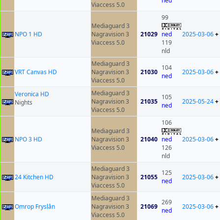
ned
Viaccess 5.0
99
Mediaguard 3
NPO 1 HD
Nagravision 3
21029
ned
2025-03-06
+
Viaccess 5.0
119
nld
Mediaguard 3
104
VRT Canvas HD
Nagravision 3
21030
2025-03-06
+
ned
Viaccess 5.0
Mediaguard 3
Veronica HD
105
Nagravision 3
21035
2025-05-24
+
Nights
ned
Viaccess 5.0
106
Mediaguard 3
NPO 3 HD
Nagravision 3
21040
ned
2025-03-06
+
Viaccess 5.0
126
nld
Mediaguard 3
125
24 Kitchen HD
Nagravision 3
21055
2025-03-06
+
ned
Viaccess 5.0
Mediaguard 3
269
Omrop Fryslân
Nagravision 3
21069
2025-03-06
+
ned
Viaccess 5.0