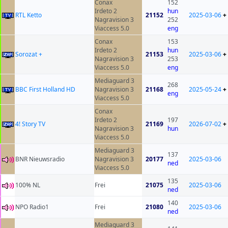
Conax
152
Irdeto 2
hun
RTL Ketto
21152
2025-03-06
+
Nagravision 3
252
Viaccess 5.0
eng
Conax
153
Irdeto 2
hun
Sorozat +
21153
2025-03-06
+
Nagravision 3
253
Viaccess 5.0
eng
Mediaguard 3
268
BBC First Holland HD
Nagravision 3
21168
2025-05-24
+
eng
Viaccess 5.0
Conax
Irdeto 2
197
4! Story TV
21169
2026-07-02
+
Nagravision 3
hun
Viaccess 5.0
Mediaguard 3
137
BNR Nieuwsradio
Nagravision 3
20177
2025-03-06
ned
Viaccess 5.0
135
100% NL
Frei
21075
2025-03-06
ned
140
NPO Radio1
Frei
21080
2025-03-06
ned
Mediaguard 3