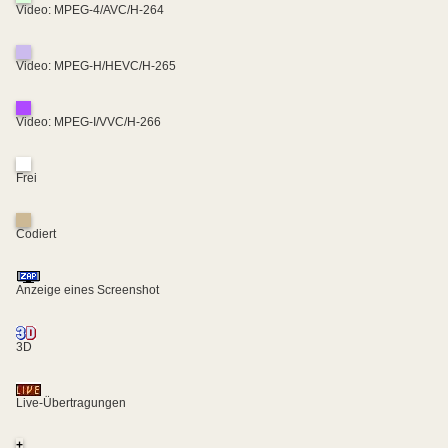
Video: MPEG-4/AVC/H-264
Video: MPEG-H/HEVC/H-265
Video: MPEG-I/VVC/H-266
Frei
Codiert
Anzeige eines Screenshot
3D
Live-Übertragungen
+