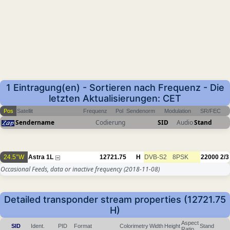
1 Eintragung(en) - Sortieren nach Frequenz - Die
letzten Aktualisierungen: CET
Pos
Satellit
Frequenz
Pol
Sendenorm
Modulation
SR/FEC
Sendername
Codierung
SID
Audio
Stand
24.5°W
Astra 1L
12721.75
H
DVB-S2
8PSK
22000
2/3
Occasional Feeds, data or inactive frequency
(2018-11-08)
Detailed transponder stream properties (12721.75
H)
Aspect
SID
Ident.
PID
Format
Colorimetry
Width
Height
Stand
Ratio