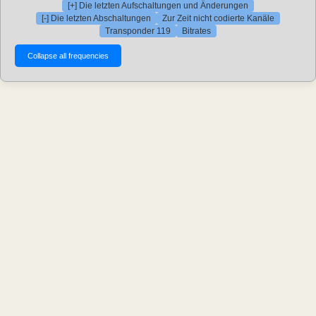
[+] Die letzten Aufschaltungen und Änderungen
[-] Die letzten Abschaltungen
Zur Zeit nicht codierte Kanäle
Transponder 119
Bitrates