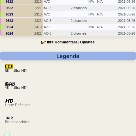
9822
2210
AVC
N/A
N/A
2021-05-26
9822
2221
AC-3
2 channels
2021-05-26
9823
2310
AVC
N/A
N/A
2021-05-26
9823
2321
AC-3
2 channels
2021-05-26
9824
2410
AVC
N/A
N/A
2021-05-26
9824
2421
AC-3
2 channels
2021-05-26
Ihre Kommentare / Updates
Legende
8K - Ultra HD
4K - Ultra HD
Hohe Definition
Breitbildschirm