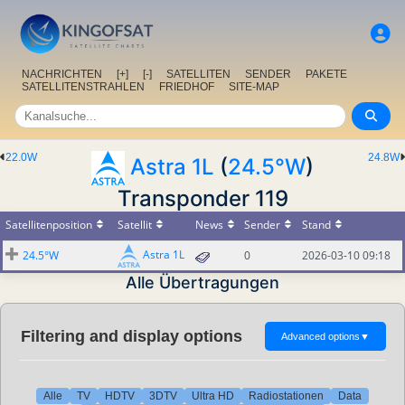
NACHRICHTEN
[+]
[-]
SATELLITEN
SENDER
PAKETE
SATELLITENSTRAHLEN
FRIEDHOF
SITE-MAP
22.0W
24.8W
Astra 1L
(
24.5°W
)
Transponder 119
Satellitenposition
Satellit
News
Sender
Stand
Astra 1L
24.5°W
0
2026-03-10 09:18
Alle Übertragungen
Filtering and display options
Advanced options
▼
Alle
TV
HDTV
3DTV
Ultra HD
Radiostationen
Data