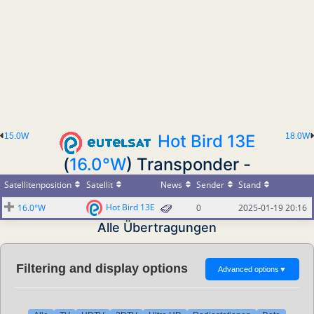
15.0W
Hot Bird 13E
18.0W
(
16.0°W
) Transponder -
Satellitenposition
Satellit
News
Sender
Stand
Hot Bird 13E
16.0°W
0
2025-01-19 20:16
Alle Übertragungen
Filtering and display options
Advanced options
▼