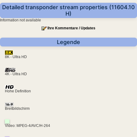
Detailed transponder stream properties (11604.10
H)
Information not available
Ihre Kommentare / Updates
Legende
8K - Ultra HD
4K - Ultra HD
Hohe Definition
Breitbildschirm
Video: MPEG-4/AVC/H-264