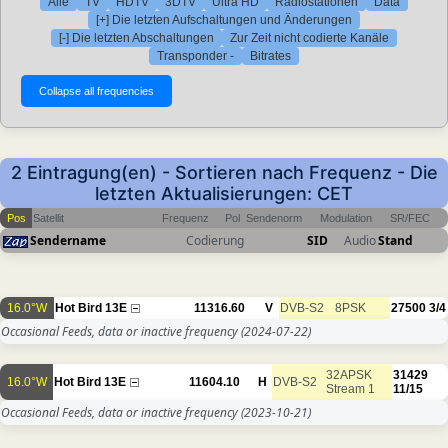
Alle
TV
HDTV
3DTV
Ultra HD
Radiostationen
Data
[+] Die letzten Aufschaltungen und Änderungen
[-] Die letzten Abschaltungen
Zur Zeit nicht codierte Kanäle
Transponder -
Bitrates
2 Eintragung(en) - Sortieren nach Frequenz - Die
letzten Aktualisierungen: CET
Pos
Satellit
Frequenz
Pol
Sendenorm
Modulation
SR/FEC
Sendername
Codierung
SID
Audio
Stand
16.0°W
Hot Bird 13E
11316.60
V
DVB-S2
8PSK
27500
3/4
Occasional Feeds, data or inactive frequency
(2024-07-22)
32APSK
31429
16.0°W
Hot Bird 13E
11604.10
H
DVB-S2
Stream 1
11/15
Occasional Feeds, data or inactive frequency
(2023-10-21)